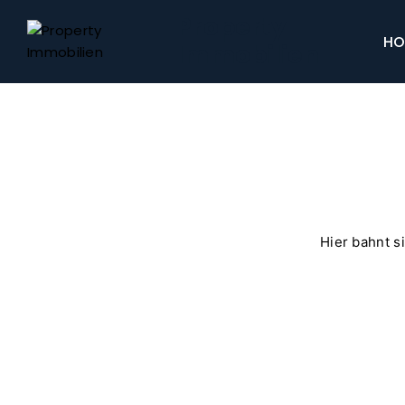
Property
HO
Immobilien
Hier bahnt s