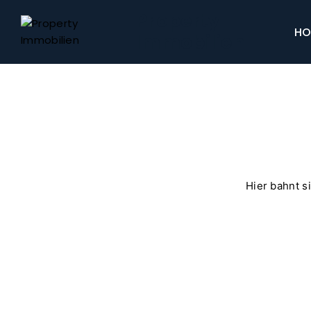
Property
HO
Immobilien
Hier bahnt s